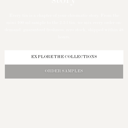
story
Every tin is a chapter of your chromatic story. From the
mini 100 ml sample to the 2.5 l tin, we mix every order on-
demand: guaranteed freshness, zero stock, shipped within 48
hours.
EXPLORE THE COLLECTIONS
ORDER SAMPLES