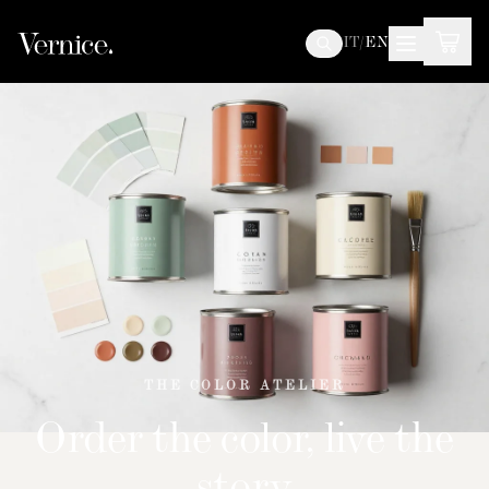
IT
/
EN
THE COLOR ATELIER
Order the color, live the